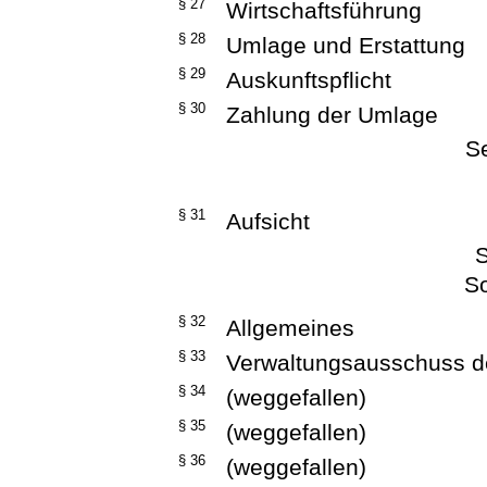
§ 27
Wirtschaftsführung
§ 28
Umlage und Erstattung
§ 29
Auskunftspflicht
§ 30
Zahlung der Umlage
Se
§ 31
Aufsicht
S
S
§ 32
Allgemeines
§ 33
Verwaltungsausschuss d
§ 34
(weggefallen)
§ 35
(weggefallen)
§ 36
(weggefallen)