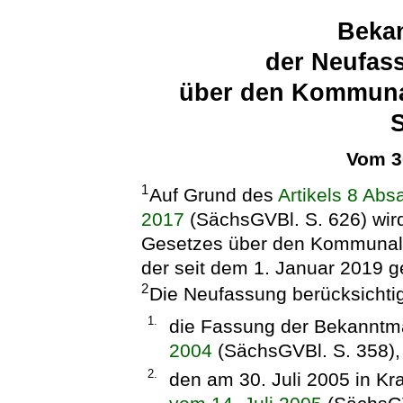
Beka
der Neufas
über den Kommuna
Vom 3
1
Auf Grund des
Artikels 8 Ab
2017
(SächsGVBl. S. 626) wir
Gesetzes über den Kommunal
der seit dem 1. Januar 2019 
2
Die Neufassung berücksichtig
1.
die Fassung der Bekannt
2004
(SächsGVBl. S. 358),
2.
den am 30. Juli 2005 in Kr