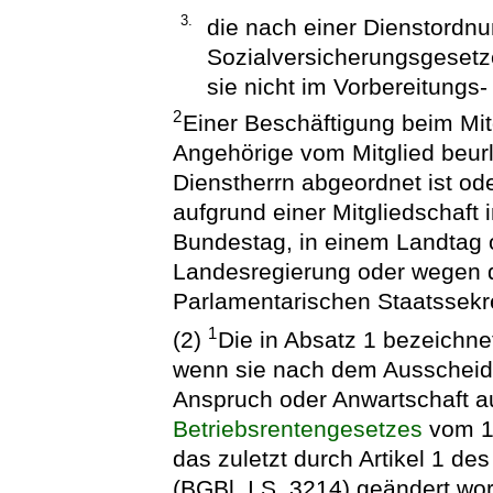
3.
die nach einer Dienstordnu
Sozialversicherungsgesetze
sie nicht im Vorbereitungs-
2
Einer Beschäftigung beim Mitg
Angehörige vom Mitglied beur
Dienstherrn abgeordnet ist od
aufgrund einer Mitgliedschaft
Bundestag, in einem Landtag o
Landesregierung oder wegen 
Parlamentarischen Staatssekr
1
(2)
Die in Absatz 1 bezeichne
wenn sie nach dem Ausscheid
Anspruch oder Anwartschaft au
Betriebsrentengesetzes
vom 19
das zuletzt durch Artikel 1 d
(BGBl. I S. 3214) geändert wor