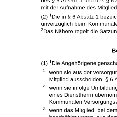
des § 5 Absatz 1 und des § 6 
mit der Aufnahme des Mitglie
1
(2)
Die in § 6 Absatz 1 bezei
unverzüglich beim Kommunal
2
Das Nähere regelt die Satzun
B
1
(1)
Die Angehörigeneigenscha
1.
wenn sie aus der versorgu
Mitglied ausscheiden; § 6 A
2.
wenn sie infolge Umbildung
eines Dienstherrn übernom
Kommunalen Versorgungsve
3.
wenn das Mitglied, bei dem 