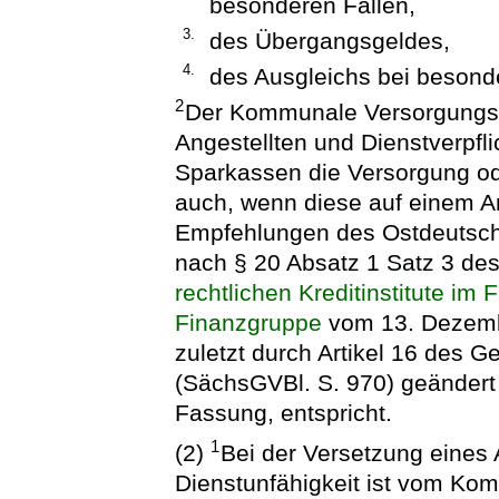
besonderen Fällen,
3.
des Übergangsgeldes,
4.
des Ausgleichs bei besond
2
Der Kommunale Versorgungsv
Angestellten und Dienstverpflic
Sparkassen die Versorgung ode
auch, wenn diese auf einem An
Empfehlungen des Ostdeutsch
nach § 20 Absatz 1 Satz 3 de
rechtlichen Kreditinstitute im
Finanzgruppe
vom 13. Dezemb
zuletzt durch Artikel 16 des
(SächsGVBl. S. 970) geändert w
Fassung, entspricht.
1
(2)
Bei der Versetzung eines
Dienstunfähigkeit ist vom Ko