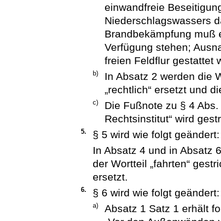
einwandfreie Beseitigu
Niederschlagswassers da
Brandbekämpfung muß e
Verfügung stehen; Ausna
freien Feldflur gestattet
b)
In Absatz 2 werden die 
„rechtlich“ ersetzt und 
c)
Die Fußnote zu § 4 Abs. 
Rechtsinstitut“ wird gest
5.
§ 5 wird wie folgt geändert:
In Absatz 4 und in Absatz 
der Wortteil „fahrten“ gest
ersetzt.
6.
§ 6 wird wie folgt geändert:
a)
Absatz 1 Satz 1 erhält 