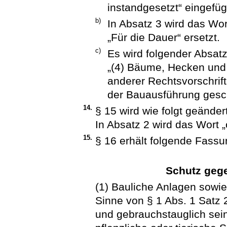
instandgesetzt“ eingefüg
b)
In Absatz 3 wird das Wor
„Für die Dauer“ ersetzt.
c)
Es wird folgender Absatz
„(4) Bäume, Hecken und 
anderer Rechtsvorschrif
der Bauausführung gesc
14.
§ 15 wird wie folgt geändert
In Absatz 2 wird das Wort „ö
15.
§ 16 erhält folgende Fassu
Schutz gege
(1) Bauliche Anlagen sowi
Sinne von § 1 Abs. 1 Satz
und gebrauchstauglich sein