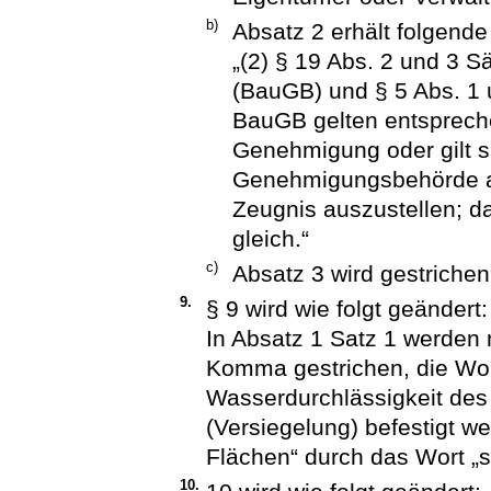
b)
Absatz 2 erhält folgend
„(2) § 19 Abs. 2 und 3 
(BauGB) und § 5 Abs. 
BauGB gelten entspreche
Genehmigung oder gilt si
Genehmigungsbehörde auf
Zeugnis auszustellen; d
gleich.“
c)
Absatz 3 wird gestrichen
9.
§ 9 wird wie folgt geändert:
In Absatz 1 Satz 1 werden
Komma gestrichen, die Wort
Wasserdurchlässigkeit de
(Versiegelung) befestigt we
Flächen“ durch das Wort „si
10.