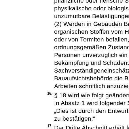
pflanzliche oder tierische
physikalische oder biologi
unzumutbare Belästigungen
(2) Werden in Gebäuden Ba
organischen Stoffen vom
oder von Termiten befallen
ordnungsgemäßen Zustand 
Personen unverzüglich ein
Bekämpfung und Schadensb
Sachverständigeneinschätz
Bauaufsichtsbehörde die B
Arbeiten schriftlich anzuze
16.
§ 18 wird wie folgt geändert
In Absatz 1 wird folgender 
„Dies ist durch den Entwurf
zu bestätigen:“
17.
Der Dritte Abschnitt erhält