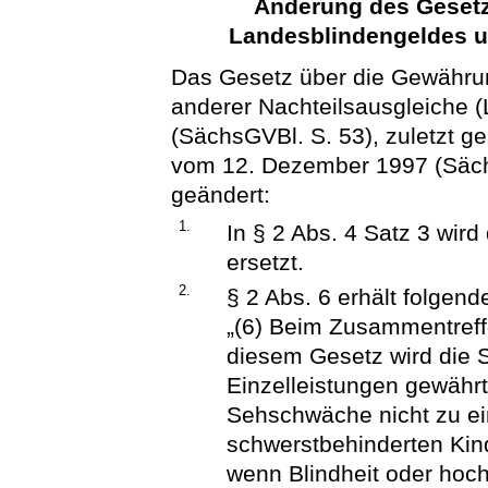
Änderung des Gesetz
Landesblindengeldes u
Das Gesetz über die Gewähru
anderer Nachteilsausgleiche 
(SächsGVBl. S. 53), zuletzt g
vom 12. Dezember 1997 (Sächs
geändert:
1.
In § 2 Abs. 4 Satz 3 wird
ersetzt.
2.
§ 2 Abs. 6 erhält folgen
„(6) Beim Zusammentref
diesem Gesetz wird die
Einzelleistungen gewährt.
Sehschwäche nicht zu ei
schwerstbehinderten Kin
wenn Blindheit oder ho