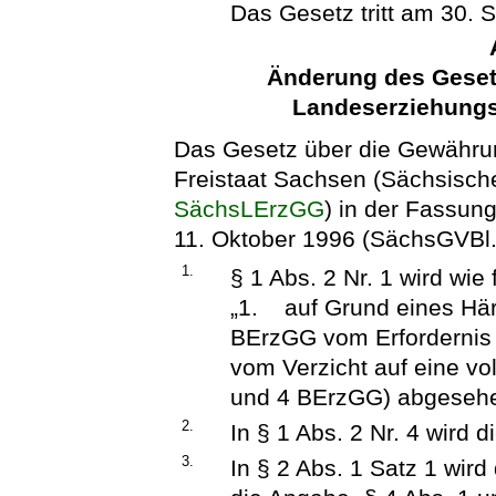
Das Gesetz tritt am 30. 
Änderung des Geset
Landeserziehungs
Das Gesetz über die Gewähru
Freistaat Sachsen (Sächsisc
SächsLErzGG
) in der Fassu
11. Oktober 1996 (SächsGVBl. 
1.
§ 1 Abs. 2 Nr. 1 wird wie 
„1. auf Grund eines Härt
BErzGG vom Erfordernis
vom Verzicht auf eine vol
und 4 BErzGG) abgesehe
2.
In § 1 Abs. 2 Nr. 4 wird d
3.
In § 2 Abs. 1 Satz 1 wir