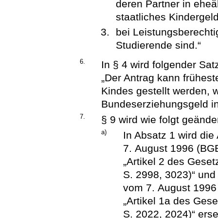
deren Partner in eheä
staatliches Kindergel
bei Leistungsberechti
Studierende sind.“
6.
In § 4 wird folgender Sat
„Der Antrag kann frühes
Kindes gestellt werden,
Bundeserziehungsgeld i
7.
§ 9 wird wie folgt geänder
a)
In Absatz 1 wird di
7. August 1996 (BGB
„Artikel 2 des Gese
S. 2998, 3023)“ und
vom 7. August 1996 
„Artikel 1a des Ges
S. 2022, 2024)“ erse