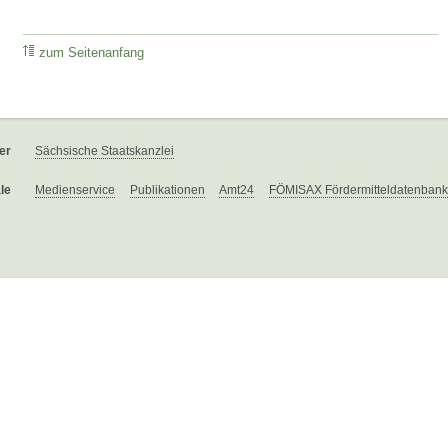
zum Seitenanfang
er
Sächsische Staatskanzlei
le
Medienservice
Publikationen
Amt24
FÖMISAX Fördermitteldatenbank