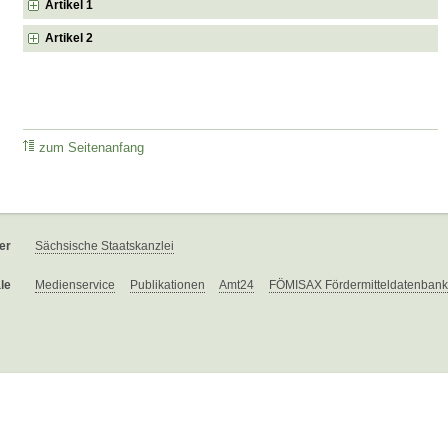
Artikel 1
Artikel 2
zum Seitenanfang
er
Sächsische Staatskanzlei
le
Medienservice
Publikationen
Amt24
FÖMISAX Fördermitteldatenbank