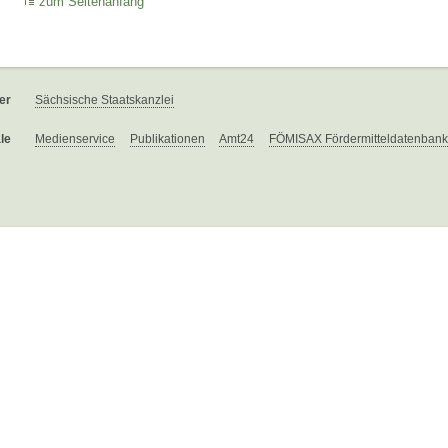
zum Seitenanfang
er
Sächsische Staatskanzlei
le
Medienservice
Publikationen
Amt24
FÖMISAX Fördermitteldatenbank