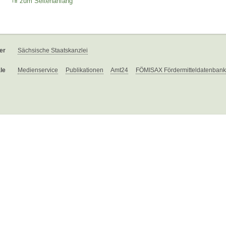
zum Seitenanfang
er
Sächsische Staatskanzlei
le
Medienservice
Publikationen
Amt24
FÖMISAX Fördermitteldatenbank