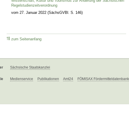
Wissenschaft, Kultur und Tourismus zur Änderung der Sächsischen
Regelstudienzeitverordnung
vom 27. Januar 2022 (SächsGVBl. S. 146)
zum Seitenanfang
er
Sächsische Staatskanzlei
le
Medienservice
Publikationen
Amt24
FÖMISAX Fördermitteldatenbank