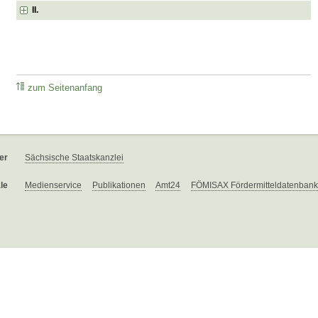
II.
zum Seitenanfang
er
Sächsische Staatskanzlei
le
Medienservice
Publikationen
Amt24
FÖMISAX Fördermitteldatenbank