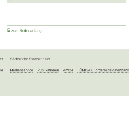
zum Seitenanfang
er
Sächsische Staatskanzlei
le
Medienservice
Publikationen
Amt24
FÖMISAX Fördermitteldatenbank