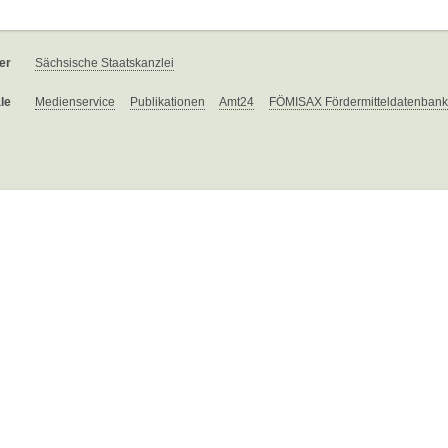
er
Sächsische Staatskanzlei
le
Medienservice
Publikationen
Amt24
FÖMISAX Fördermitteldatenbank