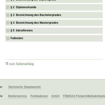
§ 2 Diplomurkunde
§ 3 Bezeichnung des Bachelorgrades
§ 4 Bezeichnung des Mastergrades
§ 5 Inkrafttreten
Fußnoten
zum Seitenanfang
er
Sächsische Staatskanzlei
le
Medienservice
Publikationen
Amt24
FÖMISAX Fördermitteldatenbank