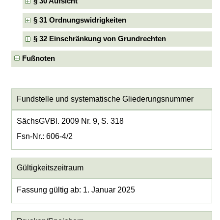
§ 30 Aufsicht
§ 31 Ordnungswidrigkeiten
§ 32 Einschränkung von Grundrechten
Fußnoten
Fundstelle und systematische Gliederungsnummer
SächsGVBl. 2009 Nr. 9, S. 318
Fsn-Nr.: 606-4/2
Gültigkeitszeitraum
Fassung gültig ab: 1. Januar 2025