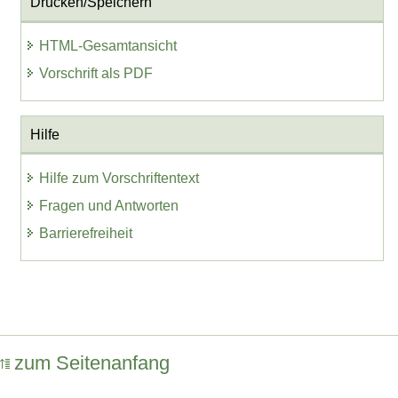
Drucken/Speichern
HTML-Gesamtansicht
Vorschrift als PDF
Hilfe
Hilfe zum Vorschriftentext
Fragen und Antworten
Barrierefreiheit
zum Seitenanfang