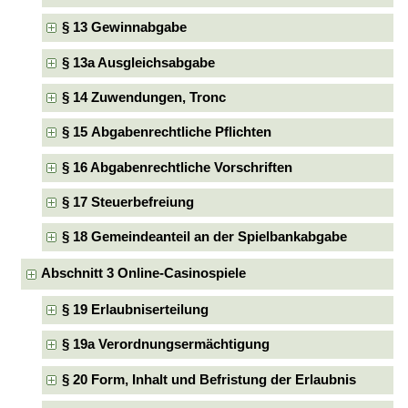
§ 13 Gewinnabgabe
§ 13a Ausgleichsabgabe
§ 14 Zuwendungen, Tronc
§ 15 Abgabenrechtliche Pflichten
§ 16 Abgabenrechtliche Vorschriften
§ 17 Steuerbefreiung
§ 18 Gemeindeanteil an der Spielbankabgabe
Abschnitt 3 Online-Casinospiele
§ 19 Erlaubniserteilung
§ 19a Verordnungsermächtigung
§ 20 Form, Inhalt und Befristung der Erlaubnis