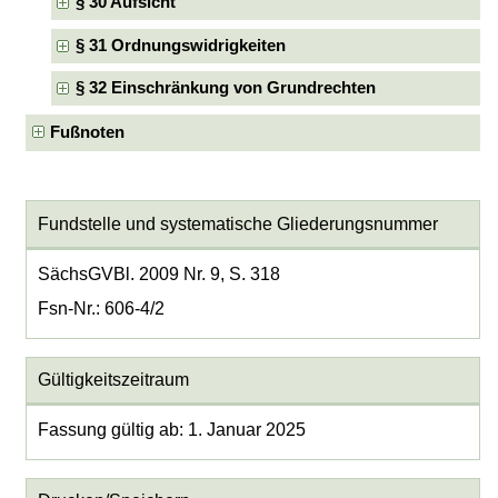
§ 30 Aufsicht
§ 31 Ordnungswidrigkeiten
§ 32 Einschränkung von Grundrechten
Fußnoten
Fundstelle und systematische Gliederungsnummer
SächsGVBl. 2009 Nr. 9, S. 318
Fsn-Nr.: 606-4/2
Gültigkeitszeitraum
Fassung gültig ab: 1. Januar 2025