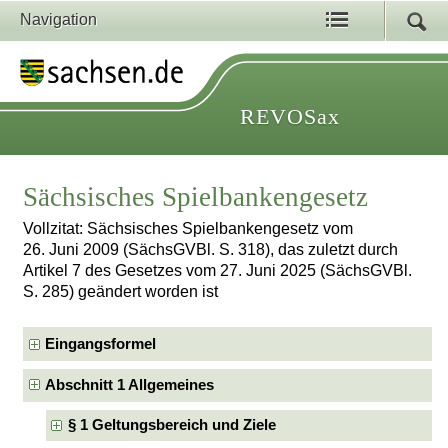
Navigation
REVOSax
Sächsisches Spielbankengesetz
Vollzitat: Sächsisches Spielbankengesetz vom
26. Juni 2009 (SächsGVBl. S. 318), das zuletzt durch
Artikel 7 des Gesetzes vom 27. Juni 2025 (SächsGVBl.
S. 285) geändert worden ist
Eingangsformel
Abschnitt 1 Allgemeines
§ 1 Geltungsbereich und Ziele