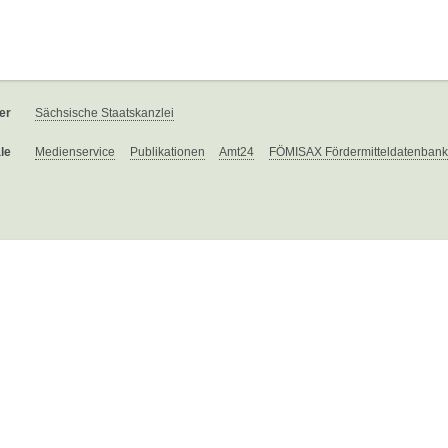
er
Sächsische Staatskanzlei
le
Medienservice
Publikationen
Amt24
FÖMISAX Fördermitteldatenbank