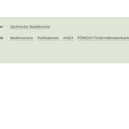
er
Sächsische Staatskanzlei
le
Medienservice
Publikationen
Amt24
FÖMISAX Fördermitteldatenbank