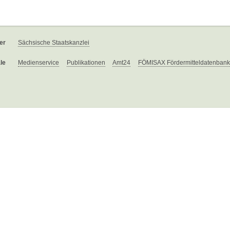
er
Sächsische Staatskanzlei
le
Medienservice
Publikationen
Amt24
FÖMISAX Fördermitteldatenbank