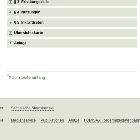
§ 3 Erhaltungsziele
§ 4 Nutzungen
§ 5 Inkrafttreten
Übersichtskarte
Anlage
zum Seitenanfang
er
Sächsische Staatskanzlei
le
Medienservice
Publikationen
Amt24
FÖMISAX Fördermitteldatenbank