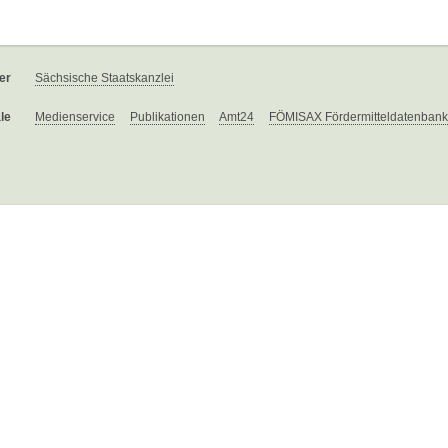
er
Sächsische Staatskanzlei
le
Medienservice
Publikationen
Amt24
FÖMISAX Fördermitteldatenbank