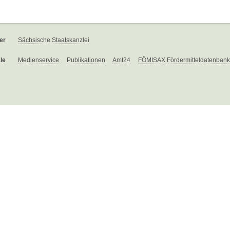
er
Sächsische Staatskanzlei
le
Medienservice
Publikationen
Amt24
FÖMISAX Fördermitteldatenbank