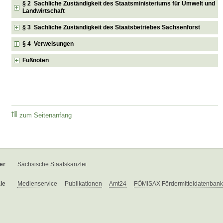
§ 2 Sachliche Zuständigkeit des Staatsministeriums für Umwelt und
Landwirtschaft
§ 3 Sachliche Zuständigkeit des Staatsbetriebes Sachsenforst
§ 4 Verweisungen
Fußnoten
zum Seitenanfang
er
Sächsische Staatskanzlei
le
Medienservice
Publikationen
Amt24
FÖMISAX Fördermitteldatenbank