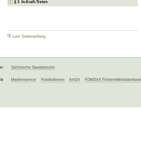
§ 3 In-Kraft-Treten
zum Seitenanfang
er
Sächsische Staatskanzlei
le
Medienservice
Publikationen
Amt24
FÖMISAX Fördermitteldatenbank