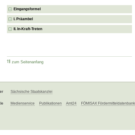
Eingangsformel
I. Präambel
II. In-Kraft-Treten
zum Seitenanfang
er
Sächsische Staatskanzlei
le
Medienservice
Publikationen
Amt24
FÖMISAX Fördermitteldatenbank