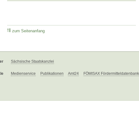
zum Seitenanfang
er
Sächsische Staatskanzlei
le
Medienservice
Publikationen
Amt24
FÖMISAX Fördermitteldatenbank