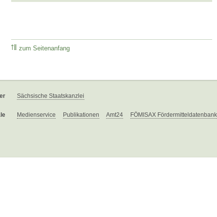
zum Seitenanfang
er
Sächsische Staatskanzlei
le
Medienservice
Publikationen
Amt24
FÖMISAX Fördermitteldatenbank