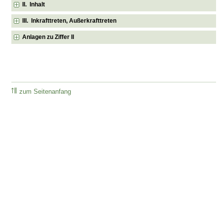
II. Inhalt
III. Inkrafttreten, Außerkrafttreten
Anlagen zu Ziffer II
zum Seitenanfang