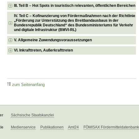
III. Teil B – Hot Spots in touristisch relevanten, öffentlichen Bereichen
IV. Teil C – Kofinanzierung von Fördermaßnahmen nach der Richtlinie
„Förderung zur Unterstützung des Breitbandausbaus in der
Bundesrepublik Deutschland“ des Bundesministeriums für Verkehr
und digitale Infrastruktur (BMVI-RL)
V. Allgemeine Zuwendungsvoraussetzungen
VI. Inkrafttreten, Außerkrafttreten
zum Seitenanfang
er
Sächsische Staatskanzlei
le
Medienservice
Publikationen
Amt24
FÖMISAX Fördermitteldatenbank