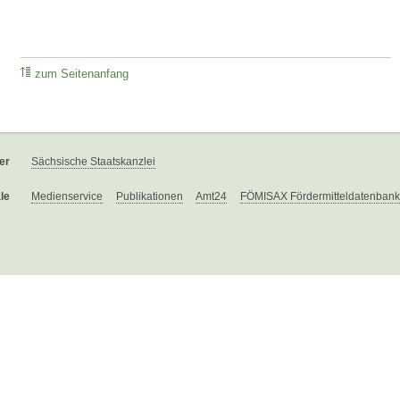
zum Seitenanfang
er
Sächsische Staatskanzlei
le
Medienservice
Publikationen
Amt24
FÖMISAX Fördermitteldatenbank