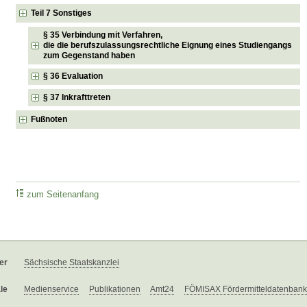
Teil 7 Sonstiges
§ 35 Verbindung mit Verfahren,
die die berufszulassungsrechtliche Eignung eines Studiengangs
zum Gegenstand haben
§ 36 Evaluation
§ 37 Inkrafttreten
Fußnoten
zum Seitenanfang
er
Sächsische Staatskanzlei
le
Medienservice
Publikationen
Amt24
FÖMISAX Fördermitteldatenbank