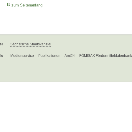
zum Seitenanfang
er
Sächsische Staatskanzlei
le
Medienservice
Publikationen
Amt24
FÖMISAX Fördermitteldatenbank