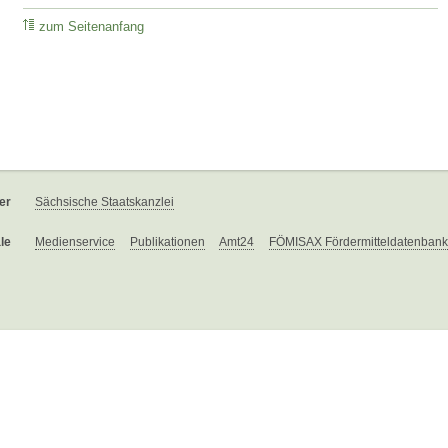
zum Seitenanfang
er
Sächsische Staatskanzlei
le
Medienservice
Publikationen
Amt24
FÖMISAX Fördermitteldatenbank