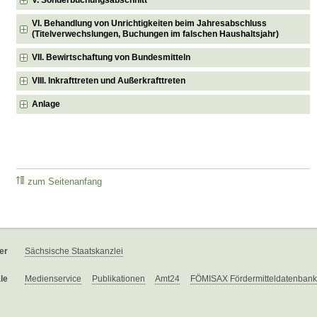
VI. Behandlung von Unrichtigkeiten beim Jahresabschluss
(Titelverwechslungen, Buchungen im falschen Haushaltsjahr)
VII. Bewirtschaftung von Bundesmitteln
VIII. Inkrafttreten und Außerkrafttreten
Anlage
zum Seitenanfang
er
Sächsische Staatskanzlei
le
Medienservice
Publikationen
Amt24
FÖMISAX Fördermitteldatenbank