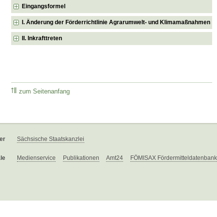
Eingangsformel
I. Änderung der Förderrichtlinie Agrarumwelt- und Klimamaßnahmen
II. Inkrafttreten
zum Seitenanfang
er
Sächsische Staatskanzlei
le
Medienservice
Publikationen
Amt24
FÖMISAX Fördermitteldatenbank