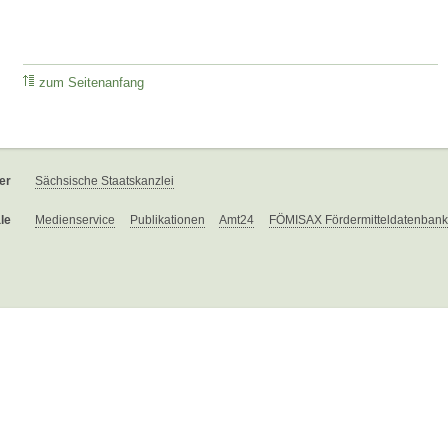
zum Seitenanfang
er
Sächsische Staatskanzlei
le
Medienservice
Publikationen
Amt24
FÖMISAX Fördermitteldatenbank