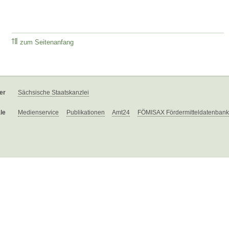
zum Seitenanfang
er
Sächsische Staatskanzlei
le
Medienservice
Publikationen
Amt24
FÖMISAX Fördermitteldatenbank