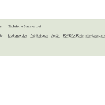
er
Sächsische Staatskanzlei
le
Medienservice
Publikationen
Amt24
FÖMISAX Fördermitteldatenbank