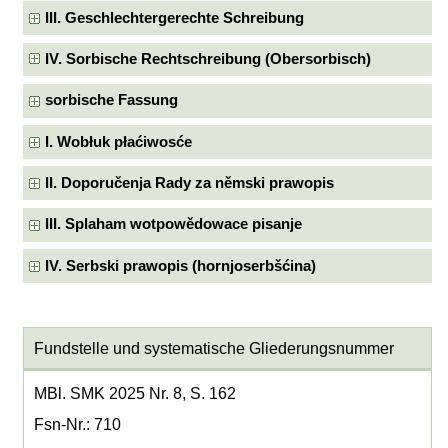
III. Geschlechtergerechte Schreibung
IV. Sorbische Rechtschreibung (Obersorbisch)
sorbische Fassung
I. Wobłuk płaćiwosće
II. Doporučenja Rady za němski prawopis
III. Splaham wotpowědowace pisanje
IV. Serbski prawopis (hornjoserbšćina)
Fundstelle und systematische Gliederungsnummer
MBl. SMK 2025 Nr. 8, S. 162
Fsn-Nr.: 710