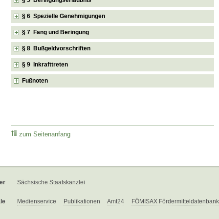
§ 6 Spezielle Genehmigungen
§ 7 Fang und Beringung
§ 8 Bußgeldvorschriften
§ 9 Inkrafttreten
Fußnoten
zum Seitenanfang
er
Sächsische Staatskanzlei
le
Medienservice
Publikationen
Amt24
FÖMISAX Fördermitteldatenbank