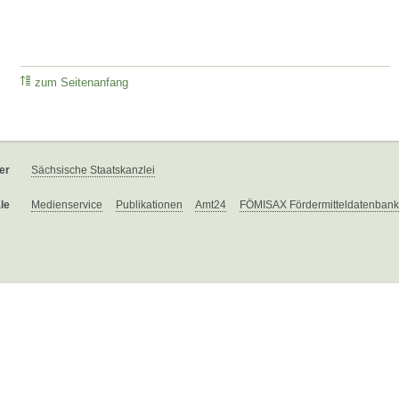
zum Seitenanfang
er
Sächsische Staatskanzlei
le
Medienservice
Publikationen
Amt24
FÖMISAX Fördermitteldatenbank