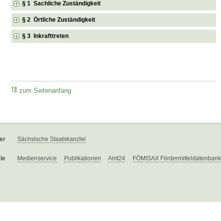
§ 1 Sachliche Zuständigkeit
§ 2 Örtliche Zuständigkeit
§ 3 Inkrafttreten
zum Seitenanfang
er
Sächsische Staatskanzlei
le
Medienservice
Publikationen
Amt24
FÖMISAX Fördermitteldatenbank