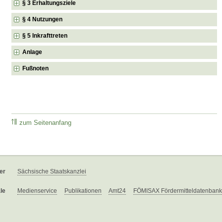
§ 3 Erhaltungsziele
§ 4 Nutzungen
§ 5 Inkrafttreten
Anlage
Fußnoten
zum Seitenanfang
er
Sächsische Staatskanzlei
le
Medienservice
Publikationen
Amt24
FÖMISAX Fördermitteldatenbank