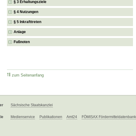
§ 3 Erhaltungsziele
§ 4 Nutzungen
§ 5 Inkrafttreten
Anlage
Fußnoten
zum Seitenanfang
er
Sächsische Staatskanzlei
le
Medienservice
Publikationen
Amt24
FÖMISAX Fördermitteldatenbank