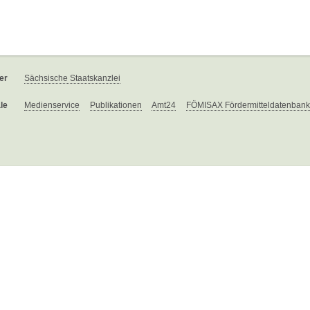
er
Sächsische Staatskanzlei
le
Medienservice
Publikationen
Amt24
FÖMISAX Fördermitteldatenbank