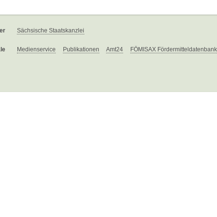
er
Sächsische Staatskanzlei
le
Medienservice
Publikationen
Amt24
FÖMISAX Fördermitteldatenbank