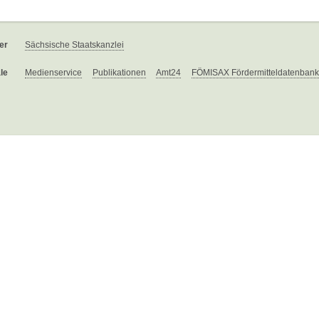
er
Sächsische Staatskanzlei
le
Medienservice
Publikationen
Amt24
FÖMISAX Fördermitteldatenbank