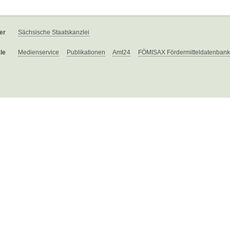
er
Sächsische Staatskanzlei
le
Medienservice
Publikationen
Amt24
FÖMISAX Fördermitteldatenbank