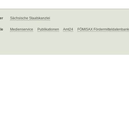
er
Sächsische Staatskanzlei
le
Medienservice
Publikationen
Amt24
FÖMISAX Fördermitteldatenbank