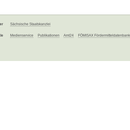
er
Sächsische Staatskanzlei
le
Medienservice
Publikationen
Amt24
FÖMISAX Fördermitteldatenbank