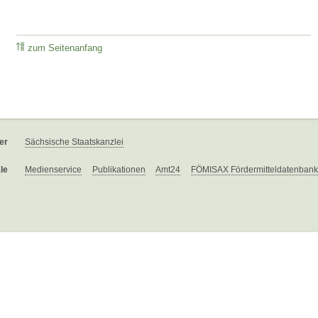
zum Seitenanfang
er
Sächsische Staatskanzlei
le
Medienservice
Publikationen
Amt24
FÖMISAX Fördermitteldatenbank