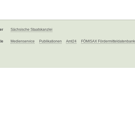
er
Sächsische Staatskanzlei
le
Medienservice
Publikationen
Amt24
FÖMISAX Fördermitteldatenbank